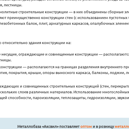
я, лестницы.
нолитные строительные конструкции — в них объединены сборные эл
ют преимущественно конструкции стен (с использованием пустотных б
езобетонных балок, плит, арматурных каркасов, опалубочных элемен
 относительно здания конструкции на:
 несущие, ограждающие и совмещенные конструкции — располагаются 
тницы.
онструкции — располагаются на границах разделения внутреннего прос
тия, покрытия, крыши, опоры выносного каркаса, балконы, лоджии, л
аждающих и совмещенных строительных конструкций (стен, перекрыт
ескольких слоев различных материалов. Использование многослойны
щей способности, пароизоляции, теплозащиты, гидроизоляции, звуко
Металлобаза «Аксвил» поставляет
оптом
и в розницу
металло