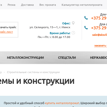
та
Резка
Доставка
Вес проката
Калькулятор металлопроката
Для 
+375 29
Офис:
Для 
качать прайс
ул. Селицкого, 15—1, г. Минск
+375 29
райс-лист
Время работы:
sale@aksvil
Пн.—Пт.: с 8.00 до 17.00
заказать
МЕТАЛЛОКОНСТРУКЦИИ
СПЕЦСТАЛИ
НЕРЖАВЕЮ
ту
-
Строительные системы и конструкции
емы и конструкции
Простой и удобный способ
купить металлопрокат
. Широкий выбор 