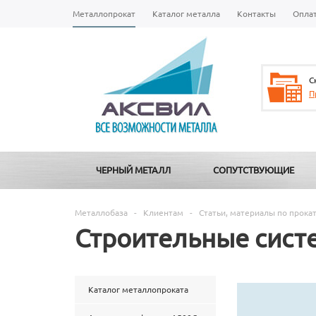
Металлопрокат
Каталог металла
Контакты
Опла
С
П
ЧЕРНЫЙ МЕТАЛЛ
СОПУТСТВУЮЩИЕ
Металлобаза
-
Клиентам
-
Статьи, материалы по прока
Строительные сист
Каталог металлопроката