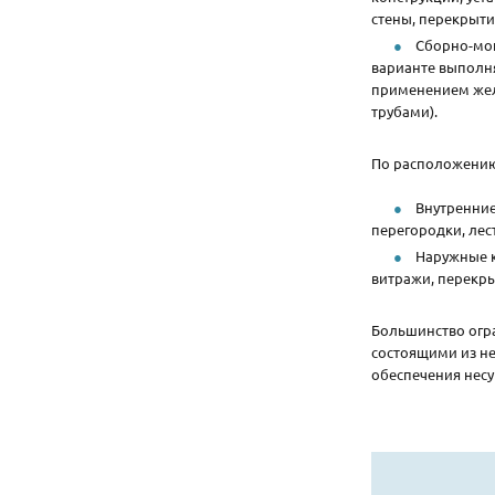
стены, перекрыти
Сборно-мо
варианте выполня
применением жел
трубами).
По расположению
Внутренние
перегородки, лес
Наружные к
витражи, перекры
Большинство огр
состоящими из н
обеспечения несу