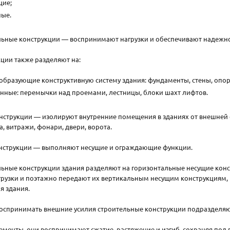
ие;
ые.
ьные конструкции — воспринимают нагрузки и обеспечивают надежност
ции также разделяют на:
образующие конструктивную систему здания: фундаменты, стены, опор
нные: перемычки над проемами, лестницы, блоки шахт лифтов.
струкции — изолируют внутренние помещения в зданиях от внешней с
а, витражи, фонари, двери, ворота.
струкции — выполняют несущие и ограждающие функции.
льные конструкции здания разделяют на горизонтальные несущие ко
грузки и поэтажно передают их вертикальным несущим конструкциям,
я здания.
воспринимать внешние усилия строительные конструкции подразделяю
ементы, они воспринимают сжатие, растяжение и изгиб, сохраняя под