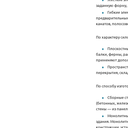
заданную форму, 
Гибкие эле
предварительным
канатов, полосов
По характеру сил
Плоскостны
балки, фермы, ра
применяют допол
Пространст
перекрытия, скла
По способу изгот
Сборные ст
(бетонных, желез
стены — из панел
Монолитные
здания. Монолит
конструкции, уст