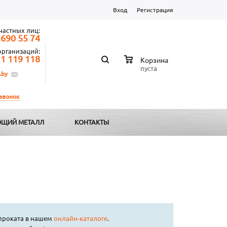
Вход
Регистрация
частных лиц:
 690 55 74
организаций:
 1 119 118
Корзина
пуста
.by
 звонок
ЩИЙ МЕТАЛЛ
КОНТАКТЫ
проката в нашем
онлайн-каталоге
.