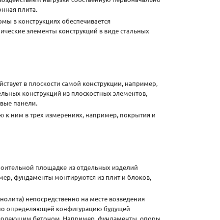
онная плита.
рмы в конструкциях обеспечивается
ические элементы конструкций в виде стальных
ствует в плоскости самой конструкции, например,
ельных конструкций из плоскостных элементов,
вые панели.
 к ним в трех измерениях, например, покрытия и
роительной площадке из отдельных изделий
мер, фундаменты монтируются из плит и блоков,
олита) непосредственно на месте возведения
очно определяющей конфигурацию будущей
 твердеющим бетоном. Например, фундаменты, опоры,