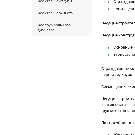
Вес стальной трубы
Ограждающ
Совмещенн
Вес стального листа
Несущие строител
Вес труб большого
диаметра
Несущие конструк
Основные, 
Второстепе
Ограждающие кон
перегородки, окн
Совмещенные кон
Несущие строите
вертикальные на
грунтам основани
По способности 
Жесткие эл