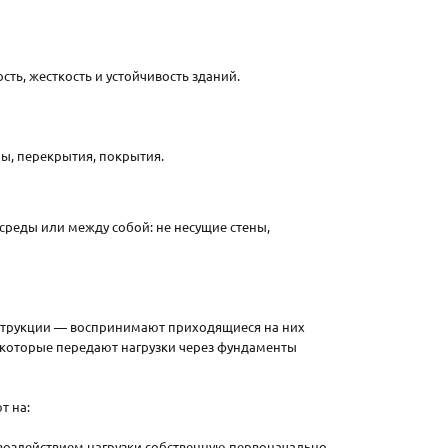
ь, жесткость и устойчивость зданий.
ы, перекрытия, покрытия.
реды или между собой: не несущие стены,
нструкции — воспринимают приходящиеся на них
 которые передают нагрузки через фундаменты
т на:
 воздействием нагрузки собственную первоначально