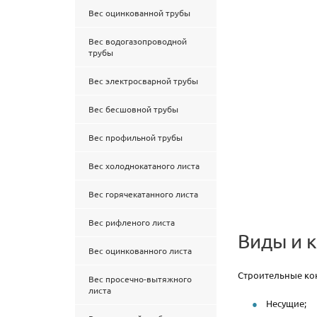
Вес оцинкованной трубы
Вес водогазопроводной
трубы
Вес электросварной трубы
Вес бесшовной трубы
Вес профильной трубы
Вес холоднокатаного листа
Вес горячекатанного листа
Вес рифленого листа
Виды и 
Вес оцинкованного листа
Строительные кон
Вес просечно-вытяжного
листа
Несущие;