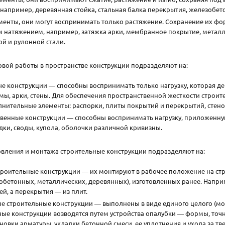
например, деревянная стойка, стальная балка перекрытия, железобет
менты, они могут воспринимать только растяжение. Сохранение их фо
 натяжением, например, затяжка арки, мембранное покрытие, металл
ой и рулонной стали.
овой работы в пространстве конструкции подразделяют на:
е конструкции — способны воспринимать только нагрузку, которая дей
мы, арки, стены. Для обеспечения пространственной жесткости строит
нительные элементы: распорки, плиты покрытий и перекрытий, стено
венные конструкции — способны воспринимать нагрузку, приложенную
дки, своды, купола, оболочки различной кривизны.
овления и монтажа строительные конструкции подразделяют на:
роительные конструкции — их монтируют в рабочее положение на ст
обетонных, металлических, деревянных), изготовленных ранее. Напри
ей, а перекрытия — из плит.
 строительные конструкции — выполнены в виде единого целого (мон
ные конструкции возводятся путем устройства опалубки — формы, т
ановки арматуры, укладки бетонной смеси, ее уплотнения и ухода за