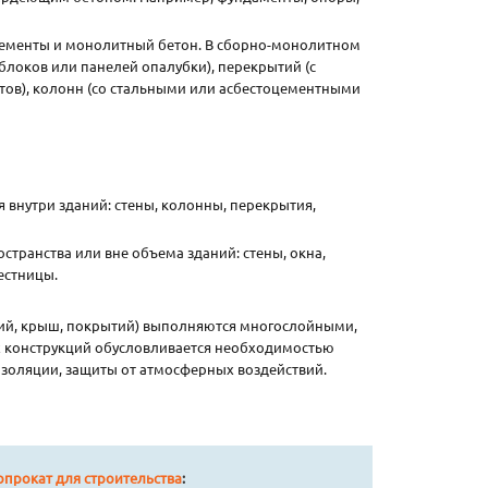
ементы и монолитный бетон. В сборно-монолитном
локов или панелей опалубки), перекрытий (с
тов), колонн (со стальными или асбестоцементными
внутри зданий: стены, колонны, перекрытия,
транства или вне объема зданий: стены, окна,
естницы.
ий, крыш, покрытий) выполняются многослойными,
х конструкций обусловливается необходимостью
изоляции, защиты от атмосферных воздействий.
прокат для строительства
: