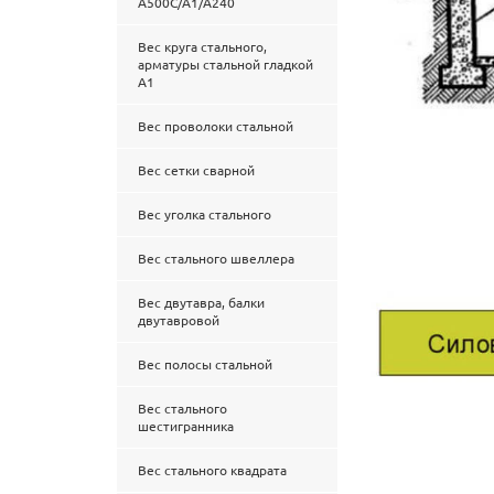
А500С/А1/А240
Вес круга стального,
арматуры стальной гладкой
А1
Вес проволоки стальной
Вес сетки сварной
Вес уголка стального
Вес стального швеллера
Вес двутавра, балки
двутавровой
Вес полосы стальной
Вес стального
шестигранника
Вес стального квадрата