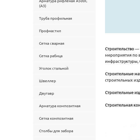
Арматура рифленая А500С
(А3)
Труба профильная
Профнастил
Сетка сварная
Строительство
— 
мероприятия по в
Сетка рабица
инфраструктуры, 
Уголок стальной
Строительные м
строительных из
Швеллер
Строительные из
Двутавр
Строительная ко
Арматура композитная
Сетка композитная
Столбы для забора