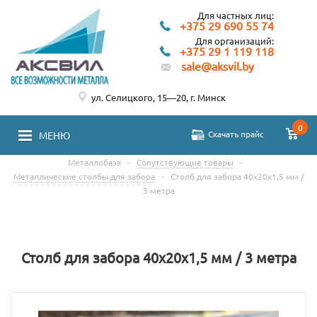
Для частных лиц:
+375 29 690 55 74
Для организаций:
+375 29 1 119 118
sale@aksvil.by
ул. Селицкого, 15—20, г. Минск
0
Скачать прайс
МЕНЮ
Металлобаза
-
Сопутствующие товары
-
Металлические столбы для забора
-
Столб для забора 40х20х1,5 мм /
3 метра
Столб для забора 40х20х1,5 мм / 3 метра