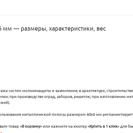
6 мм — размеры, характеристики, вес
жа систем молниезащиты и заземления; в архитектуре, строительстве
елки; при производстве оград, заборов, решеток; при изготовлении ме
ожей).
спользования металлической полосы размером 60х6 мм регламентируе
ьте товар «
В корзину
» или нажмите на кнопку «
Купить в 1 клик
» для б
»
.