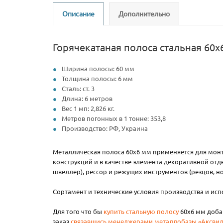
Описание
Дополнительно
Горячекатаная полоса стальная 60х
Ширина полосы: 60 мм
Толщина полосы: 6 мм
Сталь: ст. 3
Длина: 6 метров
Вес 1 мп: 2,826 кг.
Метров погонных в 1 тонне: 353,8
Производство: РФ, Украина
Металлическая полоса 60х6 мм применяется для монта
конструкций и в качестве элемента декоративной отд
швеллер), рессор и режущих инструментов (резцов, н
Сортамент и технические условия производства и и
Для того что бы
купить стальную полосу
60х6 мм добав
заказ
связавшись менеджерами металлобазы «Аксвил