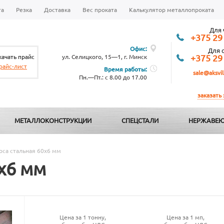
та
Резка
Доставка
Вес проката
Калькулятор металлопроката
Для 
+375 29
Офис:
Для 
качать прайс
ул. Селицкого, 15—1, г. Минск
+375 29
райс-лист
Время работы:
sale@aksvil
Пн.—Пт.: с 8.00 до 17.00
заказать
МЕТАЛЛОКОНСТРУКЦИИ
СПЕЦСТАЛИ
НЕРЖАВЕЮ
оса стальная 60х6 мм
х6 мм
Цена за 1 тонну,
Цена за 1 мп,