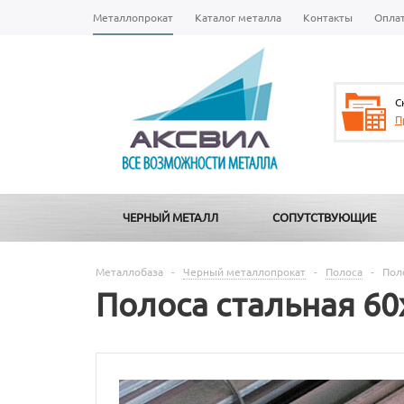
Металлопрокат
Каталог металла
Контакты
Опла
С
П
ЧЕРНЫЙ МЕТАЛЛ
СОПУТСТВУЮЩИЕ
Металлобаза
-
Черный металлопрокат
-
Полоса
-
Пол
Полоса стальная 60