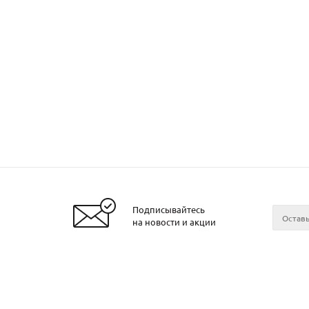
Подписывайтесь
Заказать металл
на новости и акции
2026 © ЧТУП «Металлобаза Аксвил»
Металло
Минске