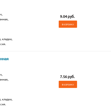
м,
9.04 руб.
анная,
В КОРЗИНУ
, кладки,
сия.
анная
м,
7.56 руб.
анная,
В КОРЗИНУ
, кладки,
сия.