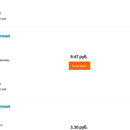
,
сия.
анная
9.47 руб.
анная,
В КОРЗИНУ
,
сия.
анная
м,
3.30 руб.