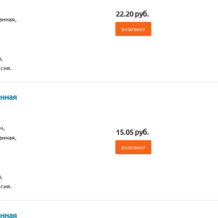
22.20 руб.
анная,
В КОРЗИНУ
,
сия.
анная
м,
15.05 руб.
анная,
В КОРЗИНУ
,
сия.
анная