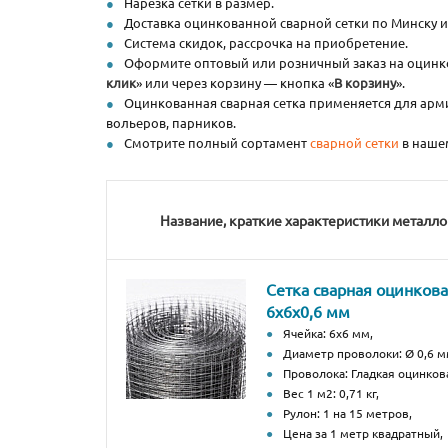
Нарезка сетки в размер.
Доставка оцинкованной сварной сетки по Минску и 
Система скидок, рассрочка на приобретение.
Оформите оптовый или розничный заказ на оцинков
клик
» или через корзину — кнопка «
В корзину
».
Оцинкованная сварная сетка применяется для арми
вольеров, парников.
Смотрите полный сортамент
сварной сетки
в нашем
Название, краткие характеристики металл
Сетка сварная оцинков
6х6х0,6 мм
Ячейка: 6х6 мм,
Диаметр проволоки: Ø 0,6 м
Проволока: Гладкая оцинков
Вес 1 м2: 0,71 кг,
Рулон: 1 на 15 метров,
Цена за 1 метр квадратный,