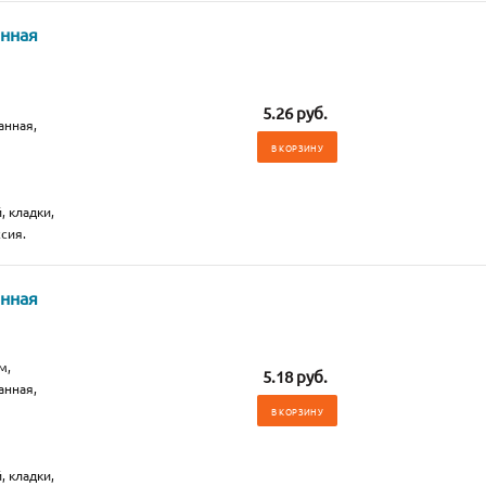
анная
5.26 руб.
анная,
В КОРЗИНУ
, кладки,
сия.
анная
м,
5.18 руб.
анная,
В КОРЗИНУ
, кладки,