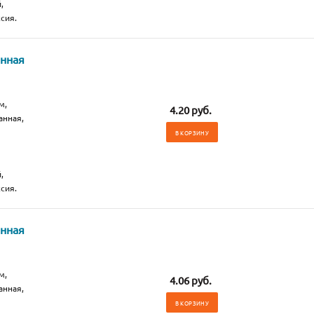
,
сия.
анная
м,
4.20 руб.
анная,
В КОРЗИНУ
,
сия.
анная
м,
4.06 руб.
анная,
В КОРЗИНУ