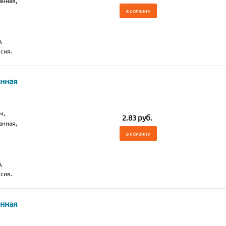
анная,
В КОРЗИНУ
,
сия.
анная
м,
2.83 руб.
анная,
В КОРЗИНУ
,
сия.
анная