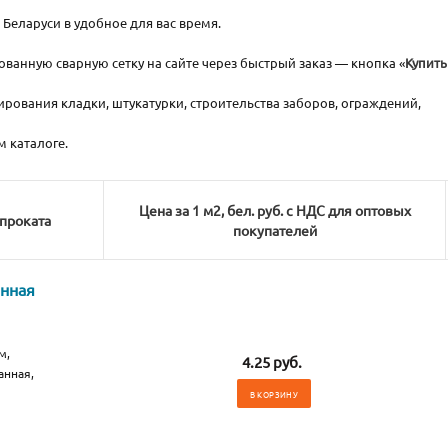
Беларуси в удобное для вас время.
анную сварную сетку на сайте через быстрый заказ — кнопка «
Купить
рования кладки, штукатурки, строительства заборов, ограждений,
 каталоге.
Цена за 1 м2, бел. руб. с НДС для оптовых
опроката
покупателей
анная
м,
4.25 руб.
анная,
В КОРЗИНУ