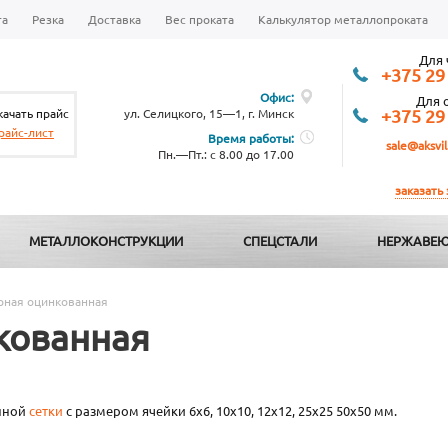
та
Резка
Доставка
Вес проката
Калькулятор металлопроката
Для 
+375 29
Офис:
Для 
качать прайс
ул. Селицкого, 15—1, г. Минск
+375 29
райс-лист
Время работы:
sale@aksvil
Пн.—Пт.: с 8.00 до 17.00
заказать
МЕТАЛЛОКОНСТРУКЦИИ
СПЕЦСТАЛИ
НЕРЖАВЕЮ
арная оцинкованная
кованная
анной
сетки
с размером ячейки 6х6, 10х10, 12х12, 25х25 50х50 мм.