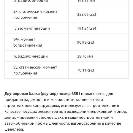
ix, радиус инерции
145.12 мм
Sx, статический момент
358.09 см3
полусечения
Iy, момент инерции
791.54 см4
Wy, момент
90.98 см3
сопротивления
iy, радиус инерции
38.76 мм
Sy, статический момент
70.11 см3
полусечения
Двутавровая балка (двутавр) номер 35Б1
применяется для
придания надежности и жесткости металлическим и
строительным конструкциям, используется в строительстве в
качестве несущих элементов при возведении перекрытий и опор,
для армирования стволов шахт, в машиностроительной и
автомобильной промышленности, вагоностроении в качестве
швеллера.