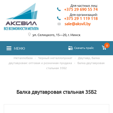
Для частных лиц:
+375 29 690 55 74
Для организаций:
+375 29 1 119 118
sale@aksvil.by
ул. Селицкого, 15—20, г. Минск
0
Скачать прайс
МЕНЮ
Металлобаза
-
Черный металлопрокат
-
Двутавр, балка
двутавровая: оптовая и розничная продажа
-
Балка двутавровая
стальная 35Б2
Балка двутавровая стальная 35Б2