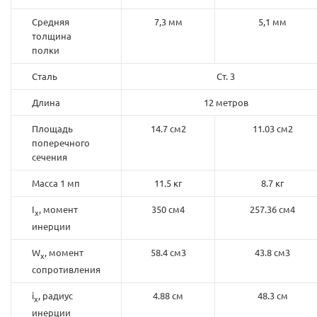
Средняя
7,3 мм
5,1 мм
толщина
полки
Сталь
Ст. 3
Длина
12 метров
Площадь
14.7 см2
11.03 см2
поперечного
сечения
Масса 1 мп
11.5 кг
8.7 кг
I
, момент
350 см4
257.36 см4
x
инерции
W
, момент
58.4 см3
43.8 см3
x
сопротивления
i
, радиус
4.88 см
48.3 см
x
инерции