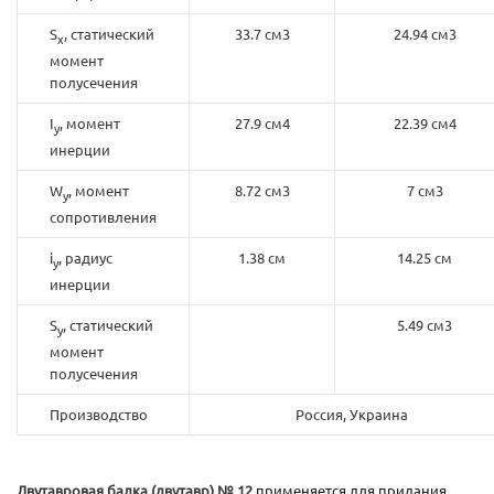
S
, статический
33.7 см3
24.94 см3
x
момент
полусечения
I
, момент
27.9 см4
22.39 см4
y
инерции
W
, момент
8.72 см3
7 см3
y
сопротивления
i
, радиус
1.38 см
14.25 см
y
инерции
S
, статический
5.49 см3
y
момент
полусечения
Производство
Россия, Украина
Двутавровая балка (двутавр) № 12
применяется для придания