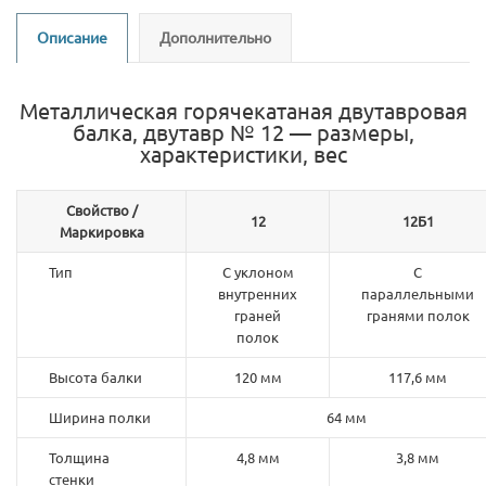
Описание
Дополнительно
Металлическая горячекатаная двутавровая
балка, двутавр № 12 — размеры,
характеристики, вес
Свойство /
12
12Б1
Маркировка
Тип
С уклоном
С
внутренних
параллельными
граней
гранями полок
полок
Высота балки
120 мм
117,6 мм
Ширина полки
64 мм
Толщина
4,8 мм
3,8 мм
стенки