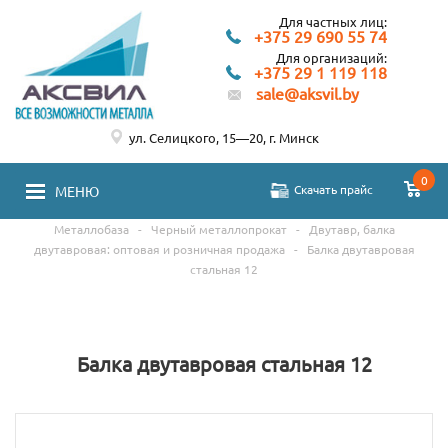
Для частных лиц:
+375 29 690 55 74
Для организаций:
+375 29 1 119 118
sale@aksvil.by
ул. Селицкого, 15—20, г. Минск
0
Скачать прайс
МЕНЮ
Металлобаза
-
Черный металлопрокат
-
Двутавр, балка
двутавровая: оптовая и розничная продажа
-
Балка двутавровая
стальная 12
Балка двутавровая стальная 12