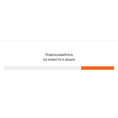
Подписывайтесь
на новости и акции
2026 © ЧТУП «Металлобаза Аксвил»
Металлобаза в Минске
Услуги
Информация
Каталог металла