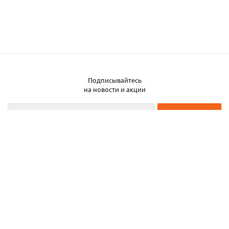
Подписывайтесь
на новости и акции
2026 © ЧТУП «Металлобаза Аксвил»
Металлобаза в Минске
Услуги
Информация
Каталог металла
Карта сайта