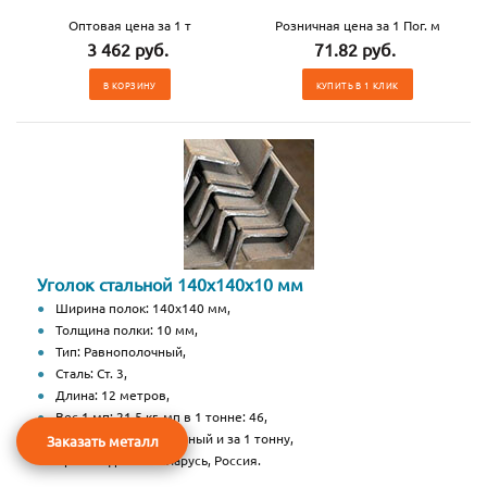
Оптовая цена за 1 т
Розничная цена за 1 Пог. м
3 462 руб.
71.82 руб.
В КОРЗИНУ
КУПИТЬ В 1 КЛИК
Уголок стальной 140х140х10 мм
Ширина полок: 140х140 мм,
Толщина полки: 10 мм,
Тип: Равнополочный,
Сталь: Ст. 3,
Длина: 12 метров,
Вес 1 мп: 21,5 кг, мп в 1 тонне: 46,
Цена за 1 метр погонный и за 1 тонну,
Заказать металл
Производство: Беларусь, Россия.