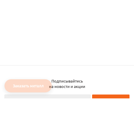
Подписывайтесь
Заказать металл
на новости и акции
2026 © ЧТУП «Металлобаза Аксвил»
Металлобаза в Минске
Услуги