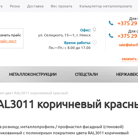
та
Резка
Доставка
Вес проката
Калькулятор металлопроката
Для 
+375 29
Офис:
Для 
качать прайс
ул. Селицкого, 15—1, г. Минск
+375 29
райс-лист
Время работы:
sale@aksvil
Пн.—Пт.: с 8.00 до 17.00
заказать
МЕТАЛЛОКОНСТРУКЦИИ
СПЕЦСТАЛИ
НЕРЖАВЕЮ
ил цвет RAL3011 коричневый красный
AL3011 коричневый красн
 в розницу, металлопрофиль / профнастил фасадный (стеновой)
инкованный с полимерным покрытием цвета RAL3011 коричневый