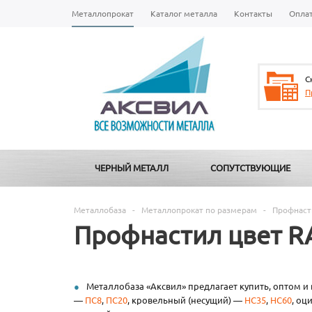
Металлопрокат
Каталог металла
Контакты
Опла
С
П
ЧЕРНЫЙ МЕТАЛЛ
СОПУТСТВУЮЩИЕ
Металлобаза
-
Металлопрокат по размерам
-
Профнаст
Профнастил цвет R
Металлобаза «Аксвил» предлагает купить, оптом и
—
ПС8
,
ПС20
, кровельный (несущий) —
НС35
,
НС60
, оц