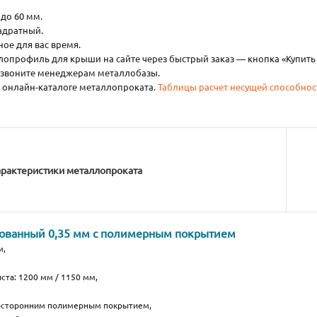
 до 60 мм.
вадратный.
ое для вас время.
опрофиль для крыши на сайте через быстрый заказ — кнопка «Купить 
позвоните менеджерам металлобазы.
 онлайн-каталоге металлопроката.
Таблицы расчет несущей способнос
арактеристики металлопроката
кованный 0,35 мм с полимерным покрытием
м,
ста: 1200 мм / 1150 мм,
носторонним полимерным покрытием,