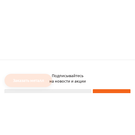
Подписывайтесь
Заказать металл
на новости и акции
2026 © ЧТУП «Металлобаза Аксвил»
Металлобаза в Минске
Услуги
Информация