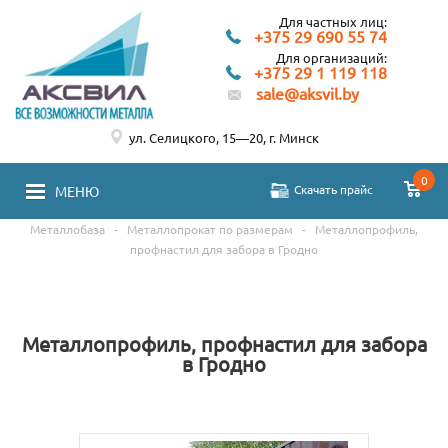
Для частных лиц:
+375 29 690 55 74
Для организаций:
+375 29 1 119 118
sale@aksvil.by
ул. Селицкого, 15—20, г. Минск
0
Скачать прайс
МЕНЮ
Металлобаза
-
Металлопрокат по размерам
-
Металлопрофиль,
профнастил для забора в Гродно
Металлопрофиль, профнастил для забора
в Гродно