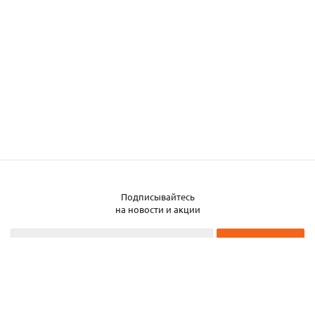
Подписывайтесь
Заказать металл
на новости и акции
2026 © ЧТУП «Металлобаза Аксвил»
Металлобаза в Минске
Услуги