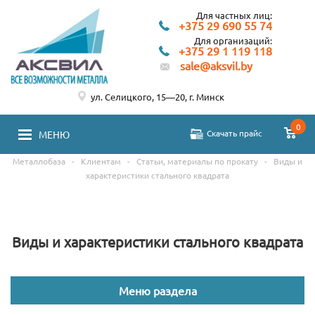
Для частных лиц:
+375 29 690 55 74
Для организаций:
+375 29 1 119 118
sale@aksvil.by
ул. Селицкого, 15—20, г. Минск
0
Скачать прайс
МЕНЮ
Металлобаза
-
Клиентам
-
Статьи, материалы по прокату
-
Виды и
характеристики стального квадрата
Виды и характеристики стального квадрата
Меню раздела