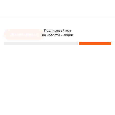
Подписывайтесь
Заказать металл
на новости и акции
2026 © ЧТУП «Металлобаза Аксвил»
Металлобаза в Минске
Услуги
Информация
Каталог металла
Карта сайта
Частное торговое унитарное предприятие «Металлобаза Аксвил». УНП