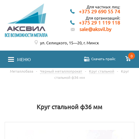
Для частных лиц:
+375 29 690 55 74
Для организаций:
+375 29 1 119 118
sale@aksvil.by
ул. Селицкого, 15—20, г. Минск
0
Скачать прайс
МЕНЮ
Металлобаза
-
Черный металлопрокат
-
Круг стальной
-
Круг
стальной ф36 мм
Круг стальной ф36 мм