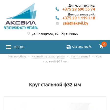
Для частных лиц:
+375 29 690 55 74
Для организаций:
+375 29 1 119 118
sale@aksvil.by
ул. Селицкого, 15—20, г. Минск
0
Скачать прайс
МЕНЮ
Металлобаза
-
Черный металлопрокат
-
Круг стальной
-
Круг
стальной ф32 мм
Круг стальной ф32 мм