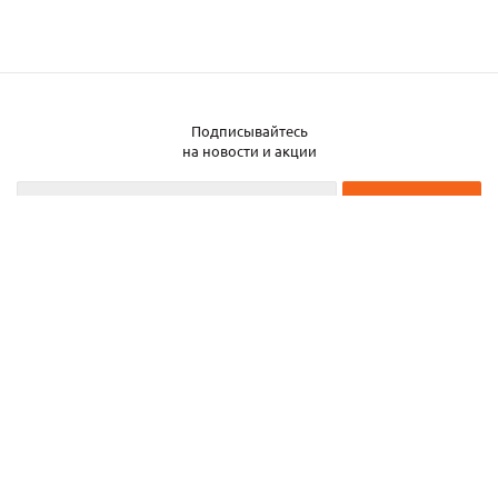
Подписывайтесь
на новости и акции
2026 © ЧТУП «Металлобаза Аксвил»
Металлобаза в Минске
Услуги
Информация
Каталог металла
Карта сайта
Частное торговое унитарное предприятие «Металлобаза Аксвил». УНП