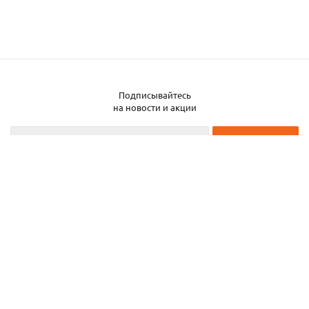
Подписывайтесь
на новости и акции
2026 © ЧТУП «Металлобаза Аксвил»
Металлобаза в Минске
Услуги
Информация
Каталог металла
Карта сайта