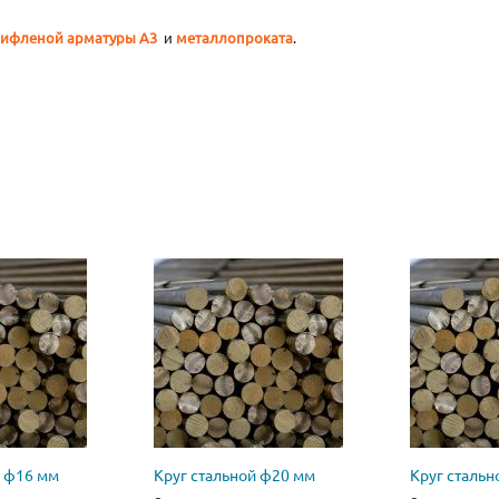
ифленой арматуры А3
и
металлопроката
.
й ф16 мм
Круг стальной ф20 мм
Круг стальн