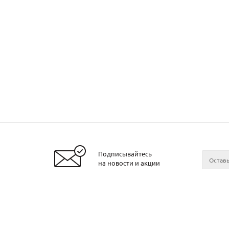
Подписывайтесь
Заказать металл
на новости и акции
2026 © ЧТУП «Металлобаза Аксвил»
Металло
Минске