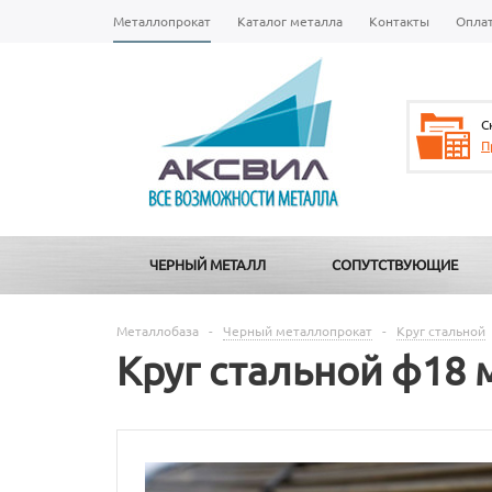
Металлопрокат
Каталог металла
Контакты
Опла
С
П
ЧЕРНЫЙ МЕТАЛЛ
СОПУТСТВУЮЩИЕ
Металлобаза
-
Черный металлопрокат
-
Круг стальной
Круг стальной ф18 