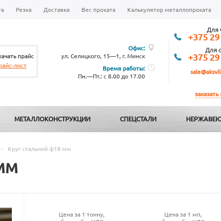
та
Резка
Доставка
Вес проката
Калькулятор металлопроката
Для 
+375 29
Офис:
Для 
качать прайс
ул. Селицкого, 15—1, г. Минск
+375 29
райс-лист
Время работы:
sale@aksvil
Пн.—Пт.: с 8.00 до 17.00
заказать
МЕТАЛЛОКОНСТРУКЦИИ
СПЕЦСТАЛИ
НЕРЖАВЕЮ
-
Круг стальной ф18 мм
мм
Цена за 1 тонну,
Цена за 1 мп,