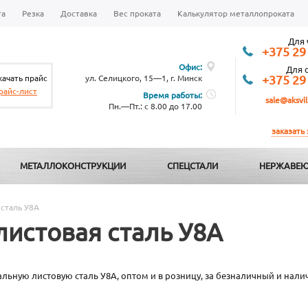
та
Резка
Доставка
Вес проката
Калькулятор металлопроката
Для 
+375 29
Офис:
Для 
качать прайс
ул. Селицкого, 15—1, г. Минск
+375 29
райс-лист
Время работы:
sale@aksvil
Пн.—Пт.: с 8.00 до 17.00
заказать
МЕТАЛЛОКОНСТРУКЦИИ
СПЕЦСТАЛИ
НЕРЖАВЕЮ
сталь У8А
листовая сталь У8А
льную листовую сталь У8А, оптом и в розницу, за безналичный и налич