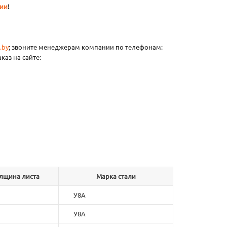
нии
!
.by
; звоните менеджерам компании по телефонам:
каз на сайте:
олщина листа
Марка стали
У8А
У8А