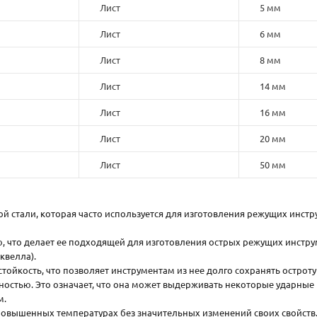
Лист
5 мм
Лист
6 мм
Лист
8 мм
Лист
14 мм
Лист
16 мм
Лист
20 мм
Лист
50 мм
й стали, которая часто используется для изготовления режущих инстр
ю, что делает ее подходящей для изготовления острых режущих инстру
квелла).
тойкость, что позволяет инструментам из нее долго сохранять остроту
остью. Это означает, что она может выдерживать некоторые ударные 
м.
 повышенных температурах без значительных изменений своих свойств