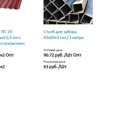
 ПС 20
Столб для забора
Профнаст
ый 0,5 мм с
60х60х3 мм / 3 метра
оцинкован
м покрытием
полимерн
Оптовая цена
Оптовая цена
/м2 Опт
90.72 руб. /Шт Опт
35.84 руб
Розничная цена
Розничная це
/м2
63 руб. /Шт
38.71 руб