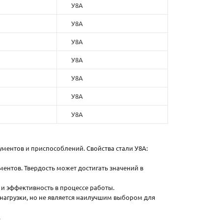
У8А
У8А
У8А
У8А
У8А
У8А
У8А
ументов и приспособлений. Свойства стали У8А:
ментов. Твердость может достигать значений в
 и эффективность в процессе работы.
нагрузки, но не является наилучшим выбором для
.