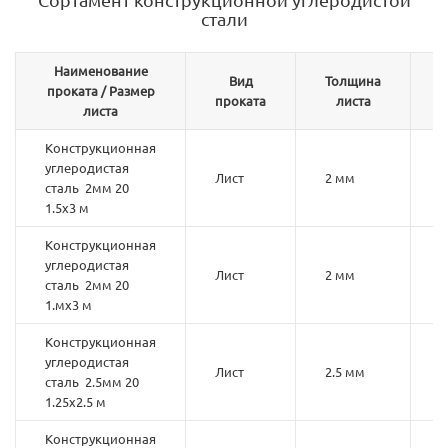
стали
Наименование
Вид
Толщина
М
проката / Размер
проката
листа
листа
Конструкционная
углеродистая
Лист
2 мм
2
сталь 2мм 20
1.5х3 м
Конструкционная
углеродистая
Лист
2 мм
2
сталь 2мм 20
1.мх3 м
Конструкционная
углеродистая
Лист
2.5 мм
2
сталь 2.5мм 20
1.25х2.5 м
Конструкционная