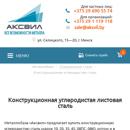
Для частных лиц:
+375 29 690 55 74
Для организаций:
+375 29 1 119 118
sale@aksvil.by
ул. Селицкого, 15—20, г. Минск
0
Скачать прайс
МЕНЮ
Металлобаза
-
Специальные стали
-
Конструкционная углеродистая сталь
Конструкционная углеродистая листовая
сталь
Металлобаза «Аксвил» предлагает купить конструкционную
углеродистую сталь марок 10, 20, 35, 45, 08ПС, 08Ю, оптом и в