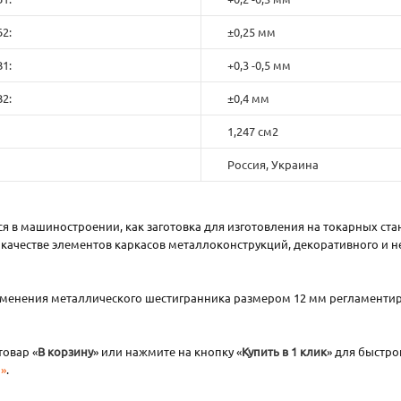
2:
±0,25 мм
1:
+0,3 -0,5 мм
2:
±0,4 мм
1,247 см2
Россия, Украина
 в машиностроении, как заготовка для изготовления на токарных ста
е в качестве элементов каркасов металлоконструкций, декоративного и
рименения металлического шестигранника размером 12 мм регламенти
товар «
В корзину
» или нажмите на кнопку «
Купить в 1 клик
» для быстр
»
.