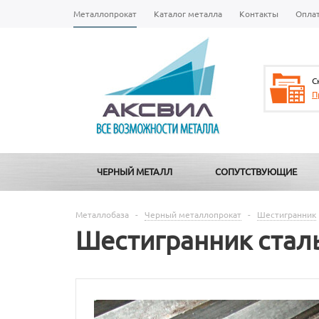
Металлопрокат
Каталог металла
Контакты
Опла
С
П
ЧЕРНЫЙ МЕТАЛЛ
СОПУТСТВУЮЩИЕ
Металлобаза
-
Черный металлопрокат
-
Шестигранник
Шестигранник стал