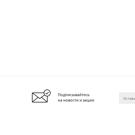
Подписывайтесь
Заказать металл
на новости и акции
2026 © ЧТУП «Металлобаза Аксвил»
Металло
Минске