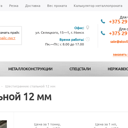
та
Резка
Доставка
Вес проката
Калькулятор металлопроката
Для 
+375 29
Офис:
Для 
качать прайс
ул. Селицкого, 15—1, г. Минск
+375 29
райс-лист
Время работы:
sale@aksvil
Пн.—Пт.: с 8.00 до 17.00
заказать
МЕТАЛЛОКОНСТРУКЦИИ
СПЕЦСТАЛИ
НЕРЖАВЕЮ
-
Шестигранник стальной 12 мм
ьной 12 мм
Цена за 1 тонну,
Цена за 1 мп,