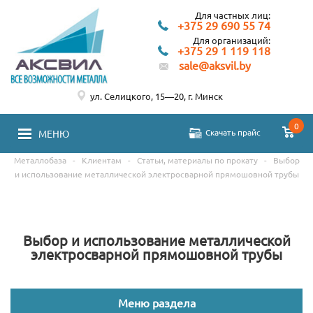
Для частных лиц:
+375 29 690 55 74
Для организаций:
+375 29 1 119 118
sale@aksvil.by
ул. Селицкого, 15—20, г. Минск
0
Скачать прайс
МЕНЮ
Металлобаза
-
Клиентам
-
Статьи, материалы по прокату
-
Выбор
и использование металлической электросварной прямошовной трубы
Выбор и использование металлической
электросварной прямошовной трубы
Меню раздела