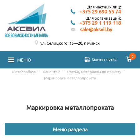
Для частных лиц:
+375 29 690 55 74
Для организаций:
+375 29 1 119 118
sale@aksvil.by
ул. Селицкого, 15—20, г. Минск
0
Скачать прайс
МЕНЮ
Металлобаза
-
Клиентам
-
Статьи, материалы по прокату
-
Маркировка металлопроката
Маркировка металлопроката
Меню раздела