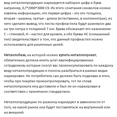
вид металлопродукции маркируется набором цифр и букв:
например, 0,7*2000*3000 С9. Из этого сочетания символов можно
извлечь информацию, что первая цифра – это его толщина,
вторая – ширина, третья – длина (естественно, в миллиметрах), из
чего сделаем вывод, что листы профнастила будут размером два
на три метра и толщиной 7 мм. Буква обозначает его назначение:
С – стеновой, Н – настил для кровли, а обе буквы НС (смешанный
тип) свидетельствуют о том, что данный профнастил можно
использовать для различных целей.
Металлобаза
, на которой можно
купить металлопрокат
,
обязательно должна иметь штат квалифицированных
сотрудников, которые смогут вас проконсультировать по каждому
виду металлопродукции и помочь разобраться в разных видах
маркировки. Но потребитель сам должен быть подкован в этом,
чтобы при покупке проконтролировать, тот ли сплав
металлопроката ему доставили и был ли он маркирован в
соответствии с принятыми стандартами.
Металлопродукцию по-разному маркируют в зависимости от
того, на какой рынок она будет поставляться: на внутренний или
на внешний.