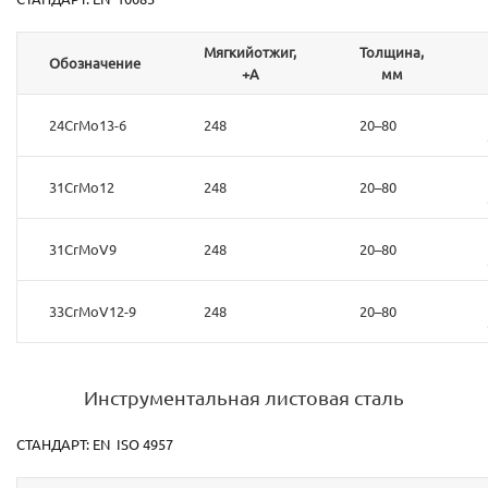
Мягкийотжиг,
Толщина,
Обозначение
+А
мм
24CrMo13-6
248
20–80
31CrMo12
248
20–80
31CrMoV9
248
20–80
33CrMoV12-9
248
20–80
Инструментальная листовая сталь
СТАНДАРТ: EN ISO 4957