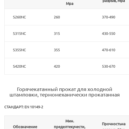
разрыв, Mpa
Mpa
S260NC
260
370-490
S315NC
315
430-550
S355NC
355
470-610
S420NC
420
530-670
Горячекатанный прокат для холодной
штамповки, термомеханически прокатанная
СТАНДАРТ: EN 10149-2
Мин.
Прочностьна
Обозначение
пределтекучести,