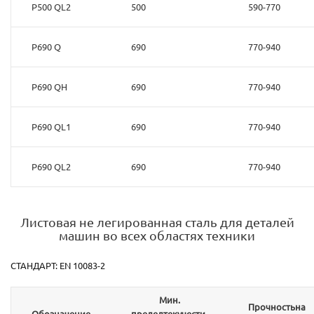
P500 QL2
500
590-770
P690 Q
690
770-940
P690 QH
690
770-940
P690 QL1
690
770-940
P690 QL2
690
770-940
Листовая не легированная сталь для деталей
машин во всех областях техники
СТАНДАРТ: EN 10083-2
Мин.
Прочностьна
Обозначение
пределтекучести,