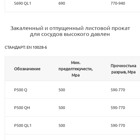
S690 QL1
690
770-940
Закаленный и отпущенный листовой прокат
для сосудов высокого давлен
СТАНДАРТ: EN 10028-6
Мин.
Прочностьна
Обозначение
пределтекучести,
разрыв, Mpa
Mpa
P500 Q
500
590-770
P500 QH
500
590-770
P500 QL1
500
590-770