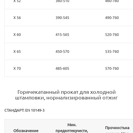
X 52
360-510
460-760
X 56
390-545
490-760
X 60
415-565
520-760
X 65
450-570
535-760
X 70
485-605
570-760
Горячекатанный прокат для холодной
штамповки, нормализированный отжиг
СТАНДАРТ: EN 10149-3
Мин.
Прочностьна
Обозначение
пределтекучести,