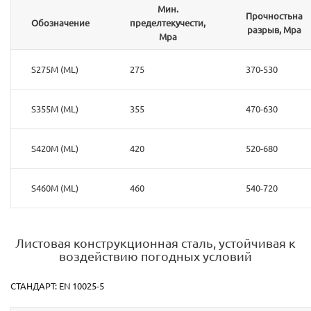
Мин.
Прочностьна
Обозначение
пределтекучести,
разрыв, Mpa
Mpa
S275M (ML)
275
370-530
S355M (ML)
355
470-630
S420M (ML)
420
520-680
S460M (ML)
460
540-720
Листовая конструкционная сталь, устойчивая к
воздействию погодных условий
СТАНДАРТ: EN 10025-5