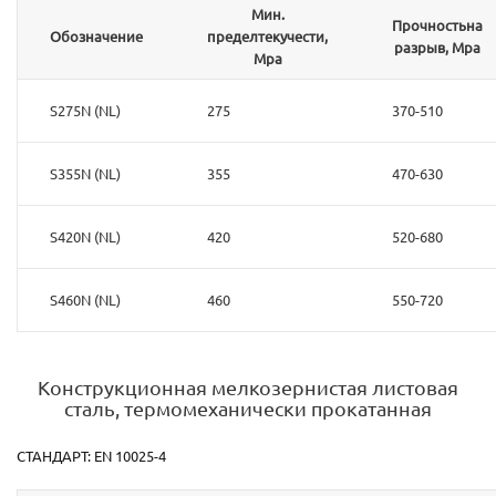
Мин.
Прочностьна
Обозначение
пределтекучести,
разрыв, Mpa
Mpa
S275N (NL)
275
370-510
S355N (NL)
355
470-630
S420N (NL)
420
520-680
S460N (NL)
460
550-720
Конструкционная мелкозернистая листовая
сталь, термомеханически прокатанная
СТАНДАРТ: EN 10025-4