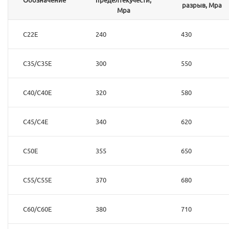
разрыв, Mpa
Mpa
C22E
240
430
C35/C35E
300
550
C40/C40E
320
580
C45/C4E
340
620
C50E
355
650
C55/C55E
370
680
C60/C60E
380
710