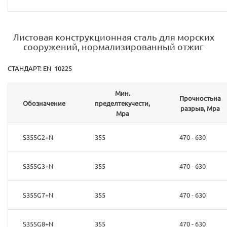
Листовая конструкционная сталь для морских
сооружений, нормализированный отжиг
СТАНДАРТ: EN 10225
Мин.
Прочностьна
Обозначение
пределтекучести,
разрыв, Mpa
Mpa
S355G2+N
355
470 - 630
S355G3+N
355
470 - 630
S355G7+N
355
470 - 630
S355G8+N
355
470 - 630