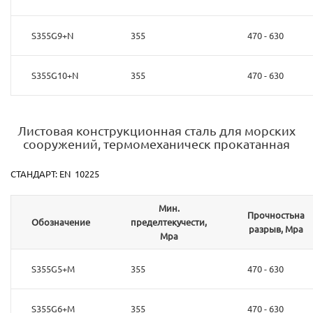
S355G9+N
355
470 - 630
S355G10+N
355
470 - 630
Листовая конструкционная сталь для морских
сооружений, термомеханическ прокатанная
СТАНДАРТ: EN 10225
Мин.
Прочностьна
Обозначение
пределтекучести,
разрыв, Mpa
Mpa
S355G5+M
355
470 - 630
S355G6+M
355
470 - 630