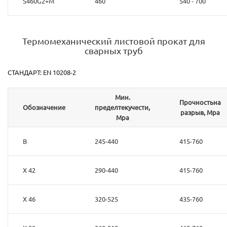
S460G2+M
460
540 - 700
Термомеханический листовой прокат для
сварных труб
СТАНДАРТ: EN 10208-2
Мин.
Прочностьна
Обозначение
пределтекучести,
разрыв, Mpa
Mpa
B
245-440
415-760
X 42
290-440
415-760
X 46
320-525
435-760