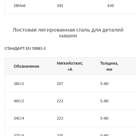
28Mn6
345
630
Листовая легированная сталь для деталей
машин
СТАНДАРТ: EN 10083-3
Мягкийотжиг,
Толщина,
Обозначение
+А
мм
38Cr2
207
5–80
46Cr2
223
5–80
34Cr4
223
5–80
37Cr4
235
5–80