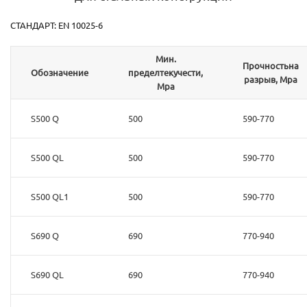
СТАНДАРТ: EN 10025-6
Мин.
Прочностьна
Обозначение
пределтекучести,
разрыв, Mpa
Mpa
S500 Q
500
590-770
S500 QL
500
590-770
S500 QL1
500
590-770
S690 Q
690
770-940
S690 QL
690
770-940