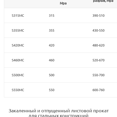
разрыв, Mpa
Mpa
S315MC
315
390-510
S355MC
355
430-550
S420MC
420
480-620
S460MC
460
520-670
S500MC
500
550-700
S550MC
550
600-760
Закаленный и отпущенный листовой прокат
для стальных конструкций