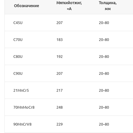
Мягкийотжиг,
Толщина,
Обозначение
+А
мм
C45U
207
20–80
C70U
183
20–80
C80U
192
20–80
C90U
207
20–80
21MnCr5
217
20–80
70MnMoCr8
248
20–80
90MnCrV8
229
20–80