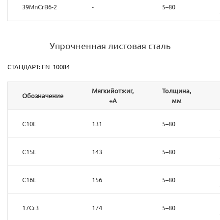
39MnCrB6-2
-
5–80
Упрочненная листовая сталь
СТАНДАРТ: EN 10084
Мягкийотжиг,
Толщина,
Обозначение
+А
мм
C10E
131
5–80
C15E
143
5–80
C16E
156
5–80
17Cr3
174
5–80