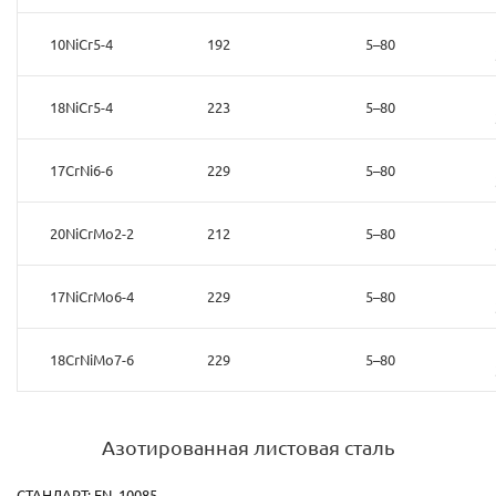
10NiCr5-4
192
5–80
18NiCr5-4
223
5–80
17CrNi6-6
229
5–80
20NiCrMo2-2
212
5–80
17NiCrMo6-4
229
5–80
18CrNiMo7-6
229
5–80
Азотированная листовая сталь
СТАНДАРТ: EN 10085