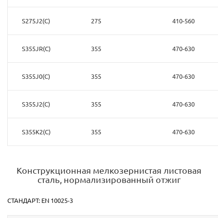
S275J2(C)
275
410-560
S355JR(C)
355
470-630
S355J0(C)
355
470-630
S355J2(C)
355
470-630
S355K2(C)
355
470-630
Конструкционная мелкозернистая листовая
сталь, нормализированный отжиг
СТАНДАРТ: EN 10025-3