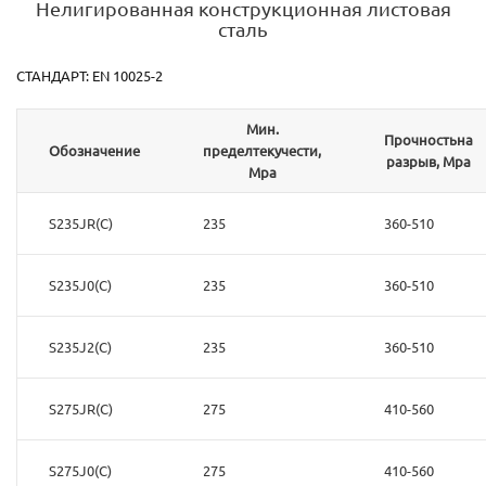
Нелигированная конструкционная листовая
сталь
СТАНДАРТ: EN 10025-2
Мин.
Прочностьна
Обозначение
пределтекучести,
разрыв, Mpa
Mpa
S235JR(C)
235
360-510
S235J0(C)
235
360-510
S235J2(C)
235
360-510
S275JR(C)
275
410-560
S275J0(C)
275
410-560