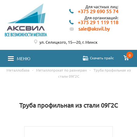
Для частных лиц:
+375 29 690 55 74
Для организаций:
+375 29 1 119 118
sale@aksvil.by
ул. Селицкого, 15—20, г. Минск
0
Скачать прайс
МЕНЮ
Металлобаза
-
Металлопрокат по размерам
-
Труба профильная из
стали 09Г2С
Труба профильная из стали 09Г2С