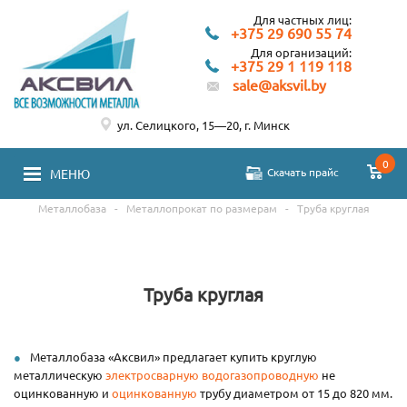
Для частных лиц:
+375 29 690 55 74
Для организаций:
+375 29 1 119 118
sale@aksvil.by
ул. Селицкого, 15—20, г. Минск
0
Скачать прайс
МЕНЮ
Металлобаза
-
Металлопрокат по размерам
-
Труба круглая
Труба круглая
Металлобаза «Аксвил» предлагает купить круглую
металлическую
электросварную
водогазопроводную
не
оцинкованную и
оцинкованную
трубу диаметром от 15 до 820 мм.