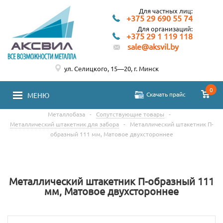
Для частных лиц:
+375 29 690 55 74
Для организаций:
+375 29 1 119 118
sale@aksvil.by
ул. Селицкого, 15—20, г. Минск
0
Скачать прайс
МЕНЮ
Металлобаза
-
Сопутствующие товары
-
Металлический штакетник для забора
-
Металлический штакетник П-
образный 111 мм, Матовое двухстороннее
Металлический штакетник П-образный 111
мм, Матовое двухстороннее