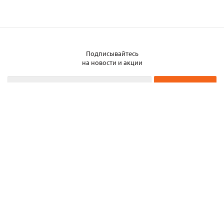
Подписывайтесь
Заказать металл
на новости и акции
2026 © ЧТУП «Металлобаза Аксвил»
Металлобаза в Минске
Услуги
Информация
Каталог металла
Карта сайта
Частное торговое унитарное предприятие «Металлобаза Аксвил». УНП
193050708