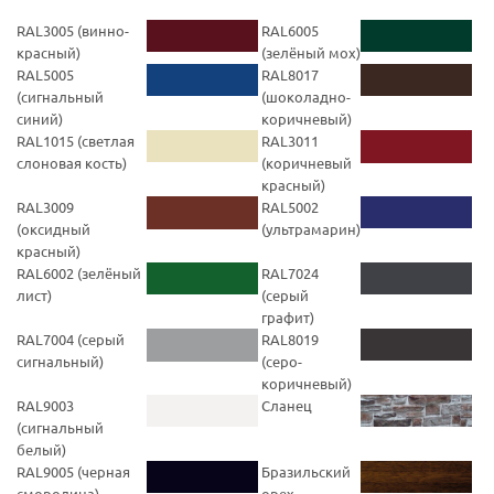
RAL3005 (винно-
RAL6005
красный)
(зелёный мох)
RAL5005
RAL8017
(cигнальный
(шоколадно-
синий)
коричневый)
RAL1015 (светлая
RAL3011
слоновая кость)
(коричневый
красный)
RAL3009
RAL5002
(оксидный
(ультрамарин)
красный)
RAL6002 (зелёный
RAL7024
лист)
(серый
графит)
RAL7004 (серый
RAL8019
сигнальный)
(серо-
коричневый)
RAL9003
Сланец
(cигнальный
белый)
RAL9005 (черная
Бразильский
смородина)
орех