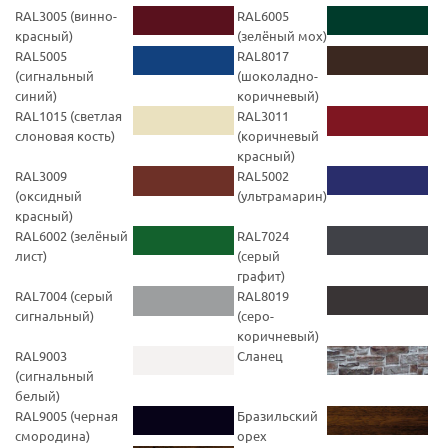
RAL3005 (винно-
RAL6005
красный)
(зелёный мох)
RAL5005
RAL8017
(cигнальный
(шоколадно-
синий)
коричневый)
RAL1015 (светлая
RAL3011
слоновая кость)
(коричневый
красный)
RAL3009
RAL5002
(оксидный
(ультрамарин)
красный)
RAL6002 (зелёный
RAL7024
лист)
(серый
графит)
RAL7004 (серый
RAL8019
сигнальный)
(серо-
коричневый)
RAL9003
Сланец
(cигнальный
белый)
RAL9005 (черная
Бразильский
смородина)
орех