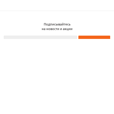
Подписывайтесь
Заказать металл
на новости и акции
2026 © ЧТУП «Металлобаза Аксвил»
Металлобаза в Минске
Услуги
Информация
Каталог металла
Карта сайта
Частное торговое унитарное предприятие «Металлобаза Аксвил». УНП
193050708