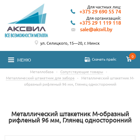
Для частных лиц:
+375 29 690 55 74
Для организаций:
+375 29 1 119 118
sale@aksvil.by
ул. Селицкого, 15—20, г. Минск
0
Скачать прайс
МЕНЮ
Металлобаза
-
Сопутствующие товары
-
Металлический штакетник для забора
-
Металлический штакетник М-
образный рифленый 96 мм, Глянец односторонний
Металлический штакетник М-образный
рифленый 96 мм, Глянец односторонний