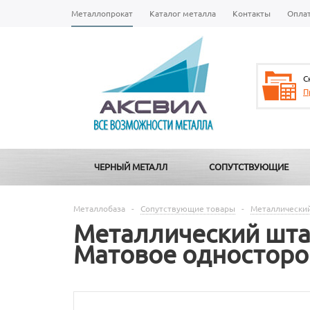
Металлопрокат
Каталог металла
Контакты
Опла
С
П
ЧЕРНЫЙ МЕТАЛЛ
СОПУТСТВУЮЩИЕ
Металлобаза
-
Сопутствующие товары
-
Металлический
Металлический шта
Матовое односторо