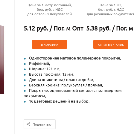
Цена за 1 метр погонный,
Цена за 1 м2,
бел. руб. с НДС
бел. руб. с НДС
для оптовых покупателей
для розничных покупателе
5.12 руб. / Пог. м Опт
5.38 руб. / Пог. м
В КОРЗИНУ
КУПИТЬ В 1 КЛИК
Одностороннее матовое полимерное покрытие
,
Рифленый
,
Ширина: 121 мм,
Высота профиля: 13 мм,
Длина штакетины / планки: до 6 м,
Верхняя кромка: полукруглая / прямая,
Покрытие: оцинкованный металл с полимерным
покрытием,
16 цветовых решений на выбор.
Поделиться