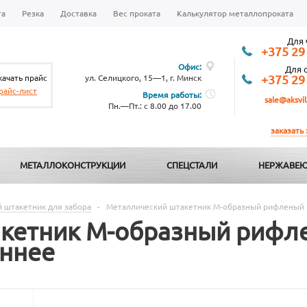
та
Резка
Доставка
Вес проката
Калькулятор металлопроката
Для 
+375 29
Офис:
Для 
качать прайс
ул. Селицкого, 15—1, г. Минск
+375 29
райс-лист
Время работы:
sale@aksvil
Пн.—Пт.: с 8.00 до 17.00
заказать
МЕТАЛЛОКОНСТРУКЦИИ
СПЕЦСТАЛИ
НЕРЖАВЕЮ
 штакетник для забора
-
Металлический штакетник М-образный рифленый 
кетник М-образный рифле
ннее