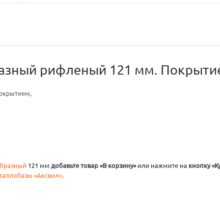
азный рифленый 121 мм. Покрытие
окрытием,
образный
121 мм
добавьте товар «В корзину»
или нажмите на
кнопку «К
таллобазы «Аксвил»
.