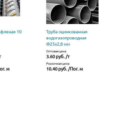
ифленая 10
Труба оцинкованная
Труба
водогазопроводная
водогазо
Ф25х2,8 мм
стальная 
Оптовая цена
Оптовая цена
т
3.60 руб. /т
2.40 руб. 
Розничная цена
Розничная це
ог. м
10.40 руб. /Пог. м
6.63 руб. 