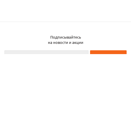
Подписывайтесь
на новости и акции
2026 © ЧТУП «Металлобаза Аксвил»
Металлобаза в Минске
Услуги
Информация
Каталог металла
Карта сайта