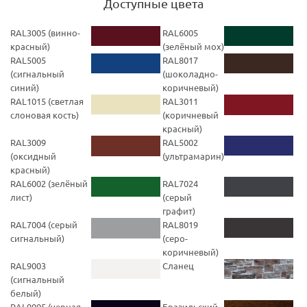
Доступные цвета
RAL3005 (винно-
RAL6005
красный)
(зелёный мох)
RAL5005
RAL8017
(cигнальный
(шоколадно-
синий)
коричневый)
RAL1015 (светлая
RAL3011
слоновая кость)
(коричневый
красный)
RAL3009
RAL5002
(оксидный
(ультрамарин)
красный)
RAL6002 (зелёный
RAL7024
лист)
(серый
графит)
RAL7004 (серый
RAL8019
сигнальный)
(серо-
коричневый)
RAL9003
Сланец
(cигнальный
белый)
RAL9005 (черная
Бразильский