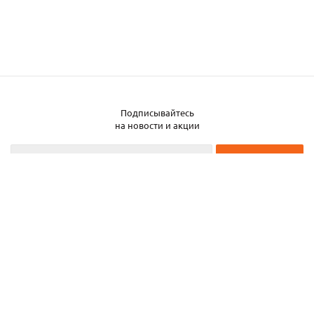
Подписывайтесь
на новости и акции
2026 © ЧТУП «Металлобаза Аксвил»
Металлобаза в Минске
Услуги
Информация
Каталог металла
Карта сайта