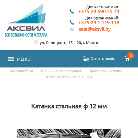
Для частных лиц:
+375 29 690 55 74
Для организаций:
+375 29 1 119 118
sale@aksvil.by
ул. Селицкого, 15—20, г. Минск
0
Скачать прайс
МЕНЮ
Металлобаза
-
Черный металлопрокат
-
Проволока катанка
-
Катанка стальная ф 12 мм
Катанка стальная ф 12 мм