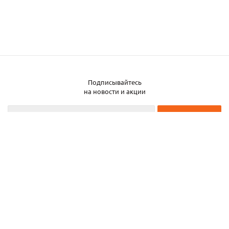
Подписывайтесь
Заказать металл
на новости и акции
2026 © ЧТУП «Металлобаза Аксвил»
Металлобаза в Минске
Услуги
Информация
Каталог металла
Карта сайта