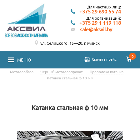
Для частных лиц:
+375 29 690 55 74
Для организаций:
+375 29 1 119 118
sale@aksvil.by
ул. Селицкого, 15—20, г. Минск
0
Скачать прайс
МЕНЮ
Металлобаза
-
Черный металлопрокат
-
Проволока катанка
-
Катанка стальная ф 10 мм
Катанка стальная ф 10 мм