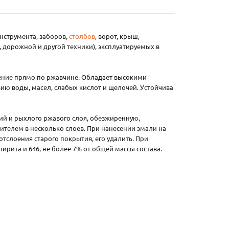
инструмента, заборов,
столбов
, ворот, крыш,
 дорожной и другой техники), эксплуатируемых в
сение прямо по ржавчине. Обладает высокими
ю воды, масел, слабых кислот и щелочей. Устойчива
й и рыхлого ржавого слоя, обезжиренную,
ителем в несколько слоев. При нанесении эмали на
тслоения старого покрытия, его удалить. При
рита и 646, не более 7% от общей массы состава.