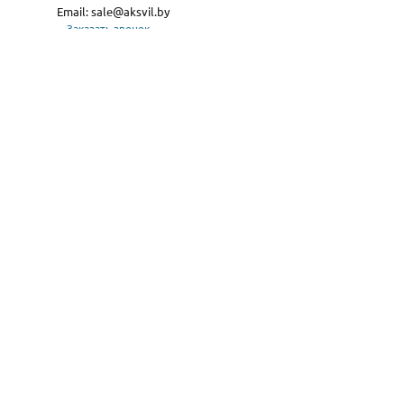
Email:
sale@aksvil.by
Заказать звонок
Карта сайта
асчет, с нарезкой и доставкой.