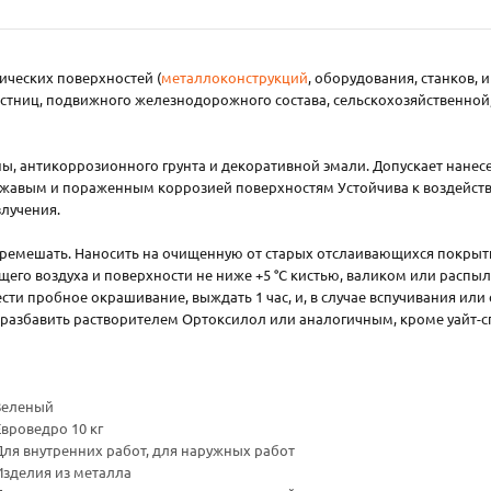
ических поверхностей (
металлоконструкций
, оборудования, станков, 
естниц, подвижного железнодорожного состава, сельскохозяйственной,
ы, антикоррозионного грунта и декоративной эмали. Допускает нане
жавым и пораженным коррозией поверхностям Устойчива к воздействи
злучения.
емешать. Наносить на очищенную от старых отслаивающихся покрыти
го воздуха и поверхности не ниже +5 °С кистью, валиком или распыл
и пробное окрашивание, выждать 1 час, и, в случае вспучивания или о
азбавить растворителем Ортоксилол или аналогичным, кроме уайт-спи
Зеленый
Евроведро 10 кг
Для внутренних работ, для наружных работ
Изделия из металла