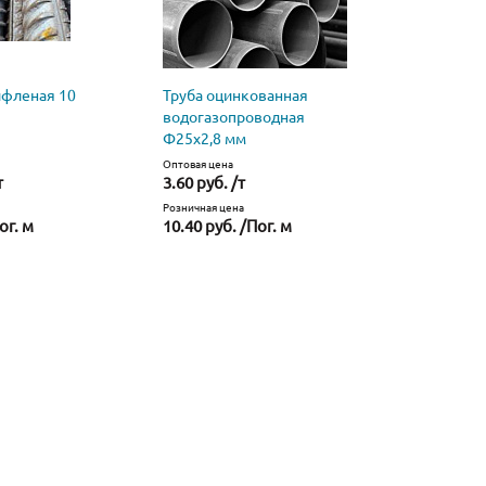
ифленая 10
Труба оцинкованная
Труба
водогазопроводная
водогазо
Ф25х2,8 мм
стальная 
Оптовая цена
Оптовая цена
т
3.60 руб. /т
2.40 руб. 
Розничная цена
Розничная це
ог. м
10.40 руб. /Пог. м
6.63 руб. 