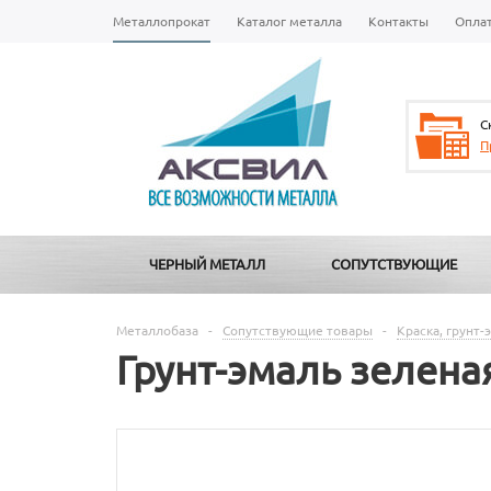
Металлопрокат
Каталог металла
Контакты
Опла
С
П
ЧЕРНЫЙ МЕТАЛЛ
СОПУТСТВУЮЩИЕ
Металлобаза
-
Сопутствующие товары
-
Краска, грунт-
Грунт-эмаль зелена