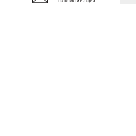
на новости и акции
2026 © ЧТУП «Металлобаза Аксвил»
Металло
Минске
Контакт
О компа
Поставщ
Прокат в
Прокат в
Прокат в
Прокат в
Прокат в
Могилев
Предлагает купить металл, мет