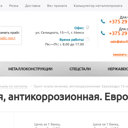
та
Резка
Доставка
Вес проката
Калькулятор металлопроката
Для 
+375 29
Офис:
Для 
качать прайс
ул. Селицкого, 15—1, г. Минск
+375 29
райс-лист
Время работы:
sale@aksvil
Пн.—Пт.: с 8.00 до 17.00
заказать
МЕТАЛЛОКОНСТРУКЦИИ
СПЕЦСТАЛИ
НЕРЖАВЕЮ
эмаль по металлу
-
Грунт-эмаль зеленая, антикоррозионная. Евроведро 10 к
я, антикоррозионная. Евро
Цена за 1 банку,
Цена за 1 банку,