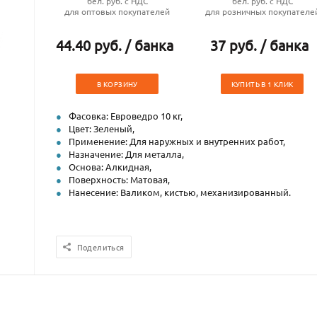
бел. руб. с НДС
бел. руб. с НДС
для оптовых покупателей
для розничных покупателе
44.40 руб. / банка
37 руб. / банка
В КОРЗИНУ
КУПИТЬ В 1 КЛИК
Фасовка: Евроведро 10 кг,
Цвет: Зеленый,
Применение: Для наружных и внутренних работ,
Назначение: Для металла,
Основа: Алкидная,
Поверхность: Матовая,
Нанесение: Валиком, кистью, механизированный.
Поделиться