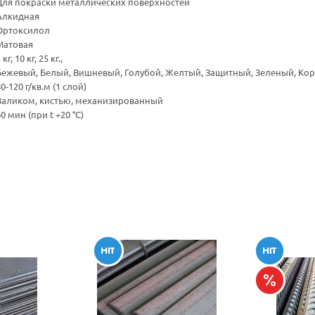
Для покраски металлических поверхностей
Алкидная
Ортоксилол
Матовая
 кг, 10 кг, 25 кг.,
Бежевый, Белый, Вишневый, Голубой, Желтый, Защитный, Зеленый, Ко
0-120 г/кв.м (1 слой)
Валиком, кистью, механизированный
0 мин (при t +20 °С)