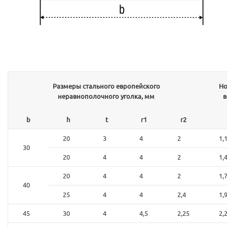
Размеры стального европейского
Н
неравнополочного уголка, мм
в
b
h
t
r1
r2
20
3
4
2
1,
30
20
4
4
2
1,
20
4
4
2
1,
40
25
4
4
2,4
1,
45
30
4
4,5
2,25
2,