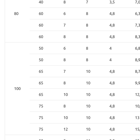
40
8
7
3,5
7,
80
60
6
8
4,8
6,
60
7
8
4,8
7,
60
8
8
4,8
8,
50
6
8
4
6,
50
8
8
4
8,
65
7
10
4,8
8,
65
8
10
4,8
9,
100
65
10
10
4,8
12
75
8
10
4,8
10
75
10
10
4,8
13
75
12
10
4,8
15