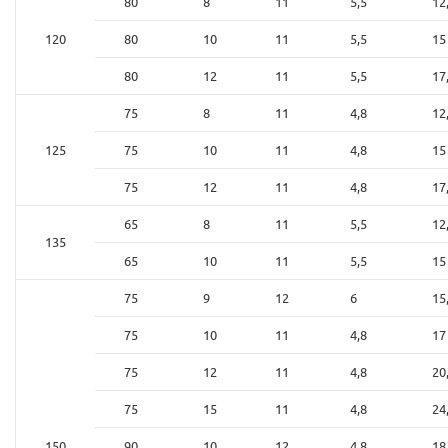
80
8
11
5,5
12
120
80
10
11
5,5
15
80
12
11
5,5
17
75
8
11
4,8
12
125
75
10
11
4,8
15
75
12
11
4,8
17
65
8
11
5,5
12
135
65
10
11
5,5
15
75
9
12
6
15
75
10
11
4,8
17
75
12
11
4,8
20
75
15
11
4,8
24
150
90
10
12
4,8
18