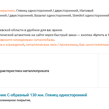
покрытием
. Глянец односторонний / двухсторонний, Матовый
нний / двухсторонний, Базальт односторонний, SteelArt односторонний
вской области в удобное для вас время.
ческий штакетник на сайте через быстрый заказ — кнопка «Купить в 
звоните менеджерам металлобазы
.
ов и ограждений
,
металлические лаги / прожилины
,
Как самостоятельн
арактеристики металлопроката
ик С-образный 130 мм. Глянец односторонний
полимерное покрытие
,