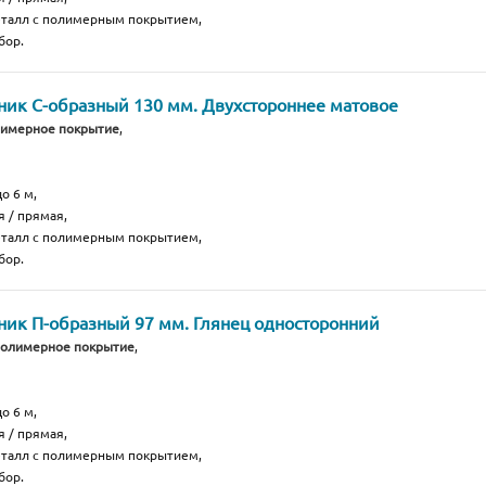
еталл с полимерным покрытием,
бор.
ик С-образный 130 мм. Двухстороннее матовое
лимерное покрытие
,
о 6 м,
я / прямая,
еталл с полимерным покрытием,
бор.
ик П-образный 97 мм. Глянец односторонний
полимерное покрытие
,
о 6 м,
я / прямая,
еталл с полимерным покрытием,
бор.