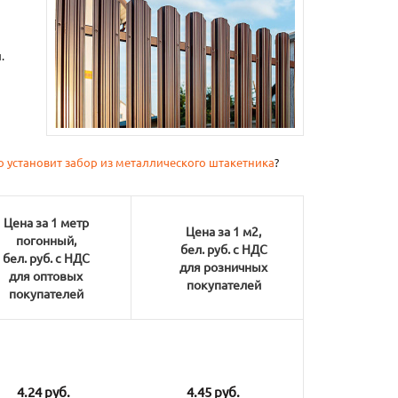
.
1
о установит забор из металлического штакетника
?
Цена за 1 метр
Цена за 1 м2,
погонный,
бел. руб. с НДС
бел. руб. с НДС
для розничных
для оптовых
покупателей
покупателей
4.24 руб.
4.45 руб.