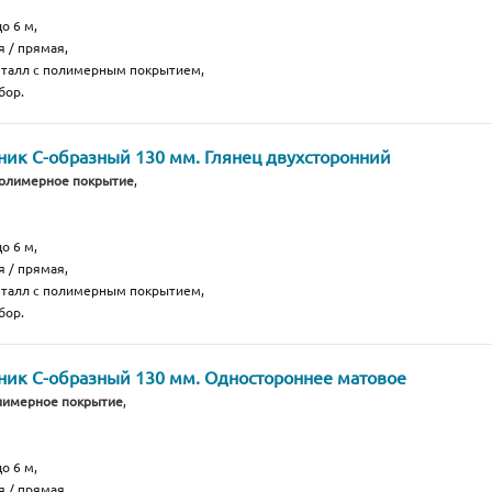
о 6 м,
я / прямая,
еталл с полимерным покрытием,
бор.
ик С-образный 130 мм. Глянец двухсторонний
полимерное покрытие
,
о 6 м,
я / прямая,
еталл с полимерным покрытием,
бор.
ик С-образный 130 мм. Одностороннее матовое
лимерное покрытие
,
о 6 м,
я / прямая,