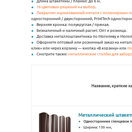
Длина штакетины / планки: до 6 м.
16 цветовых решений на выбор
.
Покрытие: оцинкованный металл с полимерным 
односторонний / двухсторонний, PrintTech односторо
Верхняя кромка: полукруглая / прямая.
Безналичный и наличный расчет. Опт и розница.
Доставка металлоштакетника по Могилеву и Могиле
Оформите оптовый или розничный заказ на металли
клик» или через корзину — кнопка «В корзину» или
по
Смотрите также:
металлические столбы для забор
Название, краткие х
Металлический штакетн
Одностороннее глянцевое 
Ширина: 130 мм,