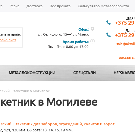
та
Резка
Доставка
Вес проката
Калькулятор металлопроката
Для 
+375 29
Офис:
Для 
качать прайс
ул. Селицкого, 15—1, г. Минск
+375 29
райс-лист
Время работы:
sale@aksvil
Пн.—Пт.: с 8.00 до 17.00
заказать
МЕТАЛЛОКОНСТРУКЦИИ
СПЕЦСТАЛИ
НЕРЖАВЕЮ
еский штакетник в Могилеве
кетник в Могилеве
еский штакетник для заборов, ограждений, калиток и ворот
.
, 121, 130 мм. Высота: 13, 14, 15, 19 мм.