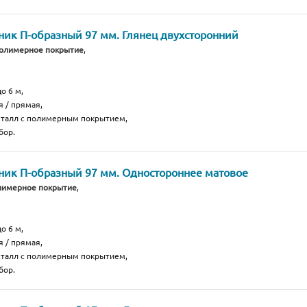
ик П-образный 97 мм. Глянец двухсторонний
полимерное покрытие
,
о 6 м,
я / прямая,
еталл с полимерным покрытием,
бор.
ик П-образный 97 мм. Одностороннее матовое
лимерное покрытие
,
о 6 м,
я / прямая,
еталл с полимерным покрытием,
бор.