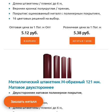
Длина штакетины / планки: до 6 м,
Верхняя кромка: полукруглая / прямая,
Покрытие: оцинкованный металл с полимерным покрытием,
16 цветовых решений на выбор.
Оптовая цена за 1 Пог. м Опт
Розничная цена за 1 Пог. м
5.12 руб.
5.38 руб.
В КОРЗИНУ
КУПИТЬ В 1 КЛИК
Металлический штакетник М-образный 121 мм.
Матовое двухстороннее
Двухстороннее матовое полимерное покрытие
,
Ширина: 121 мм,
Заказать металл
Высота профиля: 13 мм,
Длина штакетины / планки: до 6 м,