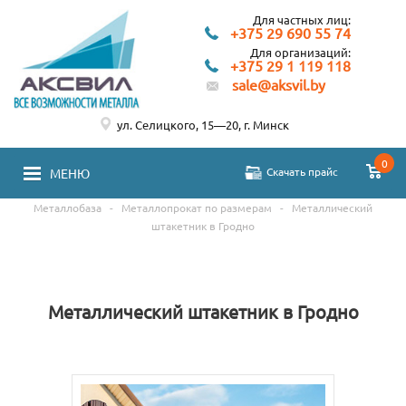
Для частных лиц:
+375 29 690 55 74
Для организаций:
+375 29 1 119 118
sale@aksvil.by
ул. Селицкого, 15—20, г. Минск
0
Скачать прайс
МЕНЮ
Металлобаза
-
Металлопрокат по размерам
-
Металлический
штакетник в Гродно
Металлический штакетник в Гродно