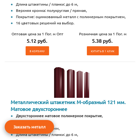
Длина штакетины / планки: до 6 м,
Верхняя кромка: полукруглая / прямая,
Покрытие: оцинкованный металл с полимерным покрытием,
16 цветовых решений на выбор.
Оптовая цена за 1 Пог. м Опт
Розничная цена за 1 Пог. м
5.12 руб.
5.38 руб.
В КОРЗИНУ
КУПИТЬ В 1 КЛИК
Металлический штакетник М-образный 121 мм.
Матовое двухстороннее
Двухстороннее матовое полимерное покрытие
,
Ширина: 121 мм,
Заказать металл
Высота профиля: 13 мм,
Длина штакетины / планки: до 6 м,