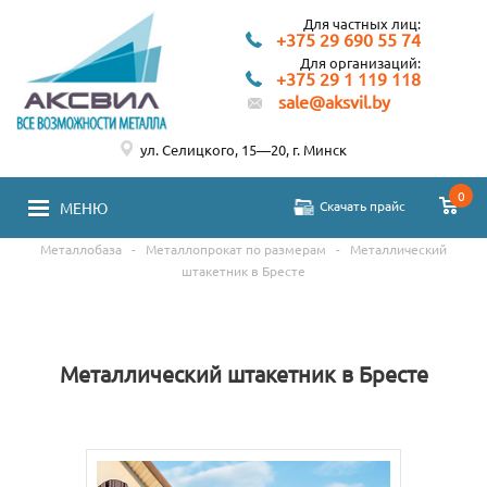
Для частных лиц:
+375 29 690 55 74
Для организаций:
+375 29 1 119 118
sale@aksvil.by
ул. Селицкого, 15—20, г. Минск
0
Скачать прайс
МЕНЮ
Металлобаза
-
Металлопрокат по размерам
-
Металлический
штакетник в Бресте
Металлический штакетник в Бресте