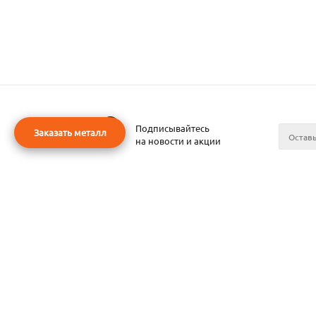
Подписывайтесь
Заказать металл
на новости и акции
2026 © ЧТУП «Металлобаза Аксвил»
Металло
Минске
Контакт
О компа
Поставщ
Прокат в
Прокат в
Прокат в