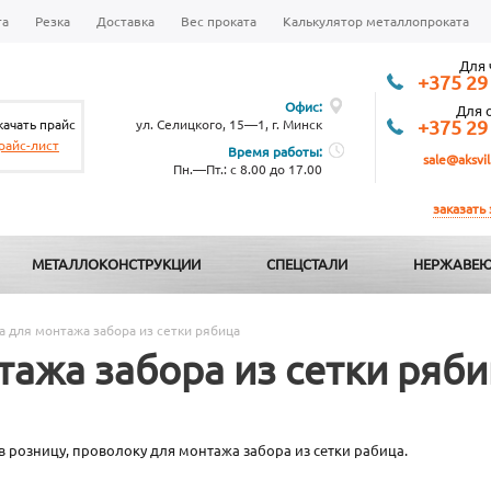
та
Резка
Доставка
Вес проката
Калькулятор металлопроката
Для 
+375 29
Офис:
Для 
качать прайс
ул. Селицкого, 15—1, г. Минск
+375 29
райс-лист
Время работы:
sale@aksvil
Пн.—Пт.: с 8.00 до 17.00
заказать
МЕТАЛЛОКОНСТРУКЦИИ
СПЕЦСТАЛИ
НЕРЖАВЕЮ
 для монтажа забора из сетки рябица
ажа забора из сетки ряби
в розницу, проволоку для монтажа забора из сетки рабица.