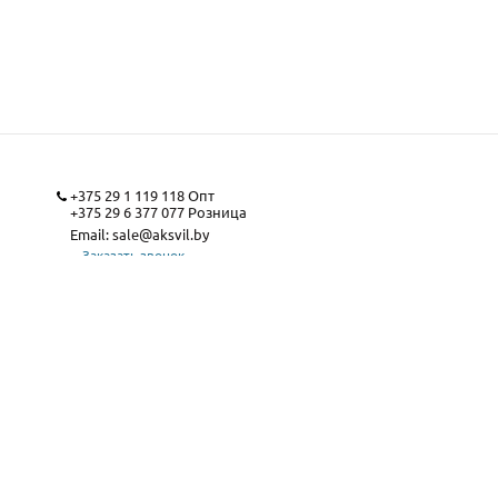
+375 29 1 119 118
Опт
+375 29 6 377 077
Розница
Email:
sale@aksvil.by
Заказать звонок
Карта сайта