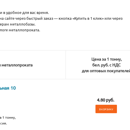
и в удобное для вас время.
 сайте через быстрый заказ — кнопка «Купить в 1 клик» или через
жерам металлобазы.
логе металлопроката.
Цена за 1 тонну,
и металлопроката
бел. руб. с НДС
для оптовых покупателе
ьная 10
4.80 руб.
В КОРЗИНУ
а 1 тонну,
сия.