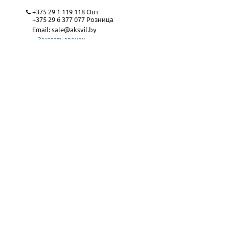
+375 29 1 119 118
Опт
+375 29 6 377 077
Розница
Email:
sale@aksvil.by
Заказать звонок
Карта сайта