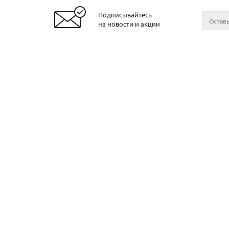
Подписывайтесь
Заказать металл
на новости и акции
2026 © ЧТУП «Металлобаза Аксвил»
Металло
Минске
Контакт
О компа
Поставщ
Прокат в
Прокат в
Прокат в
Прокат в
Прокат в
Могилев