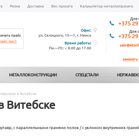
та
Резка
Доставка
Вес проката
Калькулятор металлопроката
Для 
+375 29
Офис:
Для 
качать прайс
ул. Селицкого, 15—1, г. Минск
+375 29
райс-лист
Время работы:
sale@aksvil
Пн.—Пт.: с 8.00 до 17.00
заказать
МЕТАЛЛОКОНСТРУКЦИИ
СПЕЦСТАЛИ
НЕРЖАВЕЮ
тавровая в Витебске
в Витебске
вутавр, с параллельными гранями полок / с уклоном внутренних гране