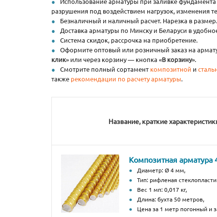
Использование арматуры при заливке фундамента 
разрушения под воздействием нагрузок, изменения т
Безналичный и наличный расчет. Нарезка в размер
Доставка арматуры по Минску и Беларуси в удобное
Система скидок, рассрочка на приобретение.
Оформите оптовый или розничный заказ на арматур
клик
» или через корзину — кнопка «
В корзину
».
Смотрите полный сортамент
композитной
и
сталь
также
рекомендации по расчету арматуры
.
Название, краткие характеристик
Композитная арматура 
Диаметр: Ø 4 мм,
Тип: рифленая стеклопласти
Вес 1 мп: 0,017 кг,
Длина: бухта 50 метров,
Цена за 1 метр погонный и за