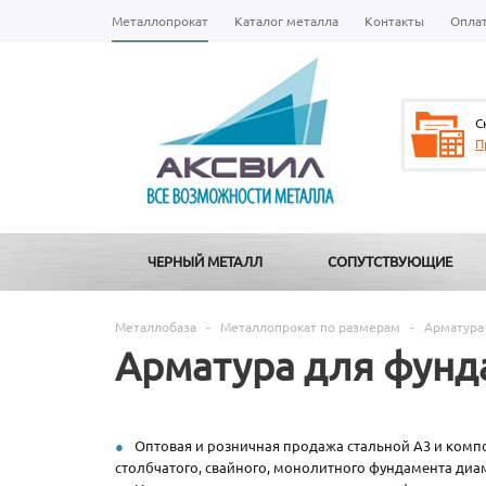
Металлопрокат
Каталог металла
Контакты
Опла
С
П
ЧЕРНЫЙ МЕТАЛЛ
СОПУТСТВУЮЩИЕ
Металлобаза
-
Металлопрокат по размерам
-
Арматура
Арматура для фунд
Оптовая и розничная продажа стальной А3 и комп
столбчатого, свайного, монолитного фундамента диаметром