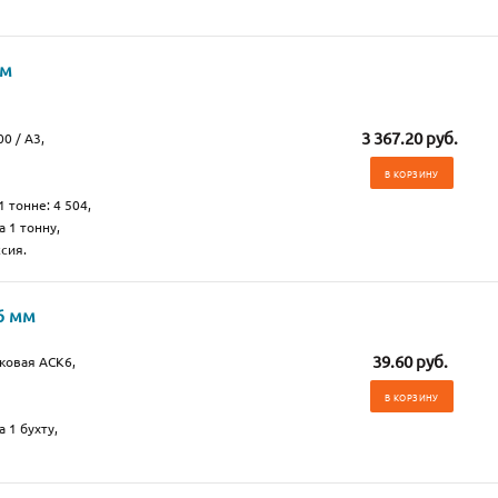
мм
3 367.20 руб.
0 / А3,
В КОРЗИНУ
1 тонне: 4 504,
а 1 тонну,
сия.
6 мм
39.60 руб.
ковая АСК6,
В КОРЗИНУ
 1 бухту,