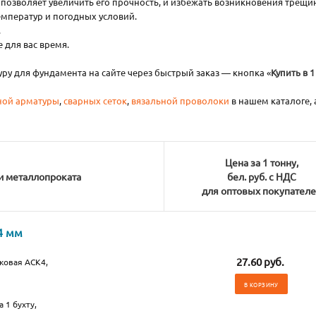
позволяет увеличить его прочность, и избежать возникновения трещи
емператур и погодных условий.
.
 для вас время.
у для фундамента на сайте через быстрый заказ — кнопка «
Купить в 1
ной арматуры
,
сварных сеток
,
вязальной проволоки
в нашем каталоге, 
Цена за 1 тонну,
и металлопроката
бел. руб. с НДС
для оптовых покупател
4 мм
27.60 руб.
ковая АСК4,
В КОРЗИНУ
 1 бухту,