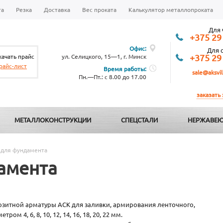
та
Резка
Доставка
Вес проката
Калькулятор металлопроката
Для 
+375 29
Офис:
Для 
качать прайс
ул. Селицкого, 15—1, г. Минск
+375 29
райс-лист
Время работы:
sale@aksvil
Пн.—Пт.: с 8.00 до 17.00
заказать
МЕТАЛЛОКОНСТРУКЦИИ
СПЕЦСТАЛИ
НЕРЖАВЕЮ
 для фундамента
амента
озитной арматуры АСК для заливки, армирования ленточного,
 4, 6, 8, 10, 12, 14, 16, 18, 20, 22 мм.